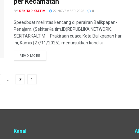
per Kecamatan
BY
SEKITAR KALTIM
27 NOVEMBER 2025
0
Speedboat melintas kencang di perairan Balikpapan-
Penajam. (SekitarKaltim.ID)REPUBLIKA NETWORK,
SEKITARKALTIM – Prakiraan cuaca Kota Balikpapan hari
ini, Kamis (27/11/2025), menunjukkan kondisi ...
READ MORE
…
7
Kanal
A