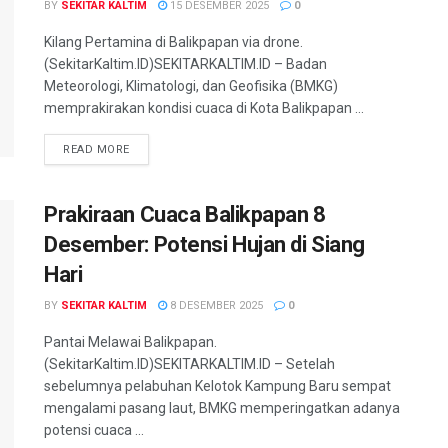
BY
SEKITAR KALTIM
15 DESEMBER 2025
0
Kilang Pertamina di Balikpapan via drone.
(SekitarKaltim.ID)SEKITARKALTIM.ID – Badan
Meteorologi, Klimatologi, dan Geofisika (BMKG)
memprakirakan kondisi cuaca di Kota Balikpapan ...
READ MORE
Prakiraan Cuaca Balikpapan 8
Desember: Potensi Hujan di Siang
Hari
BY
SEKITAR KALTIM
8 DESEMBER 2025
0
Pantai Melawai Balikpapan.
(SekitarKaltim.ID)SEKITARKALTIM.ID – Setelah
sebelumnya pelabuhan Kelotok Kampung Baru sempat
mengalami pasang laut, BMKG memperingatkan adanya
potensi cuaca ...