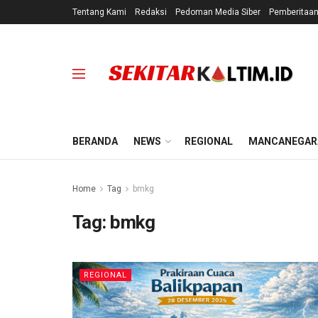
Tentang Kami
Redaksi
Pedoman Media Siber
Pemberitaa
BERANDA
NEWS
REGIONAL
MANCANEGAR
Home
Tag
bmkg
Tag:
bmkg
REGIONAL