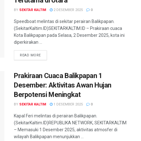
Terutama di Utara
BY
SEKITAR KALTIM
2 DESEMBER 2025
0
Speedboat melintas di sekitar perairan Balikpapan.
(SekitarKaltim.ID)SEKITARKALTIM.ID – Prakiraan cuaca
Kota Balikpapan pada Selasa, 2 Desember 2025, kota ini
diperkirakan ...
READ MORE
Prakiraan Cuaca Balikpapan 1
Desember: Aktivitas Awan Hujan
Berpotensi Meningkat
BY
SEKITAR KALTIM
1 DESEMBER 2025
0
Kapal Feri melintas di perairan Balikpapan.
(SekitarKaltim.ID)REPUBLIKA NETWORK, SEKITARKALTIM
– Memasuki 1 Desember 2025, aktivitas atmosfer di
wilayah Balikpapan menunjukkan ...