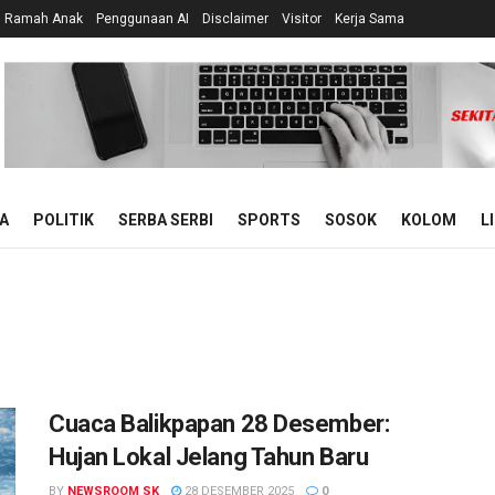
n Ramah Anak
Penggunaan AI
Disclaimer
Visitor
Kerja Sama
A
POLITIK
SERBA SERBI
SPORTS
SOSOK
KOLOM
L
Cuaca Balikpapan 28 Desember:
Hujan Lokal Jelang Tahun Baru
BY
NEWSROOM SK
28 DESEMBER 2025
0