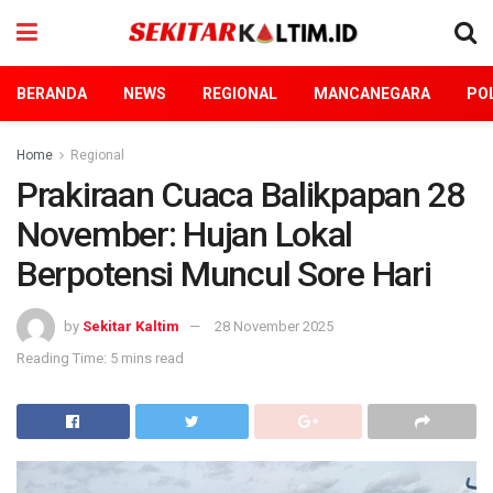
BERANDA
NEWS
REGIONAL
MANCANEGARA
POL
Home
Regional
Prakiraan Cuaca Balikpapan 28
November: Hujan Lokal
Berpotensi Muncul Sore Hari
by
Sekitar Kaltim
28 November 2025
Reading Time: 5 mins read