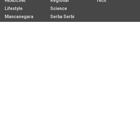
HEADLINE
Regional
Tech
Lifestyle
Science
Mancanegara
Serba Serbi
Alamat Redaksi
Jalan Adil Makmur No. 10, Baru Ilir, Balikpapan Barat, Kota
Balikpapan.
Kontak Iklan:
CP: +62 822-9986-7079
Email:
iklan@sekitarkaltim.id I redaksi@sekitarkaltim.id
redaksisekitarkaltim@gmail.com
Tentang Kami
Redaksi
Pedoman Media Siber
Pemberitaan Ramah Anak
Penggunaan AI
Disclaimer