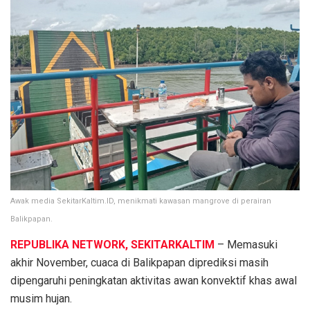
Awak media SekitarKaltim.ID, menikmati kawasan mangrove di perairan
Balikpapan.
REPUBLIKA NETWORK, SEKITARKALTIM
– Memasuki
akhir November, cuaca di Balikpapan diprediksi masih
dipengaruhi peningkatan aktivitas awan konvektif khas awal
musim hujan.