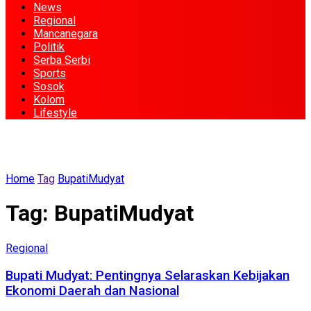
News
Regional
Mancanegara
Politik
Serba Serbi
Sports
Sosok
Kolom
Lifestyle
Home
Tag
BupatiMudyat
Tag:
BupatiMudyat
Regional
Bupati Mudyat: Pentingnya Selaraskan Kebijakan
Ekonomi Daerah dan Nasional