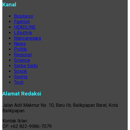
Kanal
Business
Fashion
HEADLINE
Lifestyle
Mancanegara
News
Politik
Regional
Science
Serba Serbi
Sosok
Sports
Tech
Alamat Redaksi
Jalan Adil Makmur No. 10, Baru Ilir, Balikpapan Barat, Kota
Balikpapan.
Kontak Iklan:
CP: +62 822-9986-7079