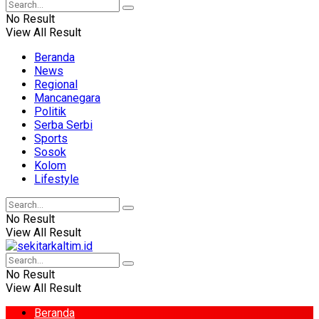
No Result
View All Result
Beranda
News
Regional
Mancanegara
Politik
Serba Serbi
Sports
Sosok
Kolom
Lifestyle
No Result
View All Result
No Result
View All Result
Beranda