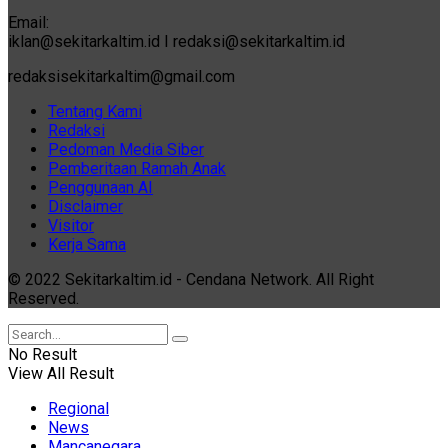
Email:
iklan@sekitarkaltim.id I redaksi@sekitarkaltim.id
redaksisekitarkaltim@gmail.com
Tentang Kami
Redaksi
Pedoman Media Siber
Pemberitaan Ramah Anak
Penggunaan AI
Disclaimer
Visitor
Kerja Sama
© 2022 Sekitarkaltim.id - Cendana Network. All Right
Reserved.
No Result
View All Result
Regional
News
Mancanegara