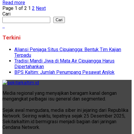
Read more
Page 1 of 2
1
2
Next
Cari
Cari
Terkini
Aliansi Penjaga Situs Cipujangga: Bentuk Tim Kajian
Terpadu
Tradisi Mandi Jiwa di Mata Air Cipujangga Harus
Dipertahankan
BPS Kaltim: Jumlah Penumpang Pesawat Anjlok
Media regional yang menyajikan beragam kanal dengan
mengangkat pelbagai isu general dan segmented.
Sejak awal mengudara, media siber ini jejaring dari Republika
Network. Seiring waktu, tepatnya sejak 25 Desember 2025,
Sekitarkaltim.id bermigrasi menjadi bagian dari jaringan
Cendana Network.