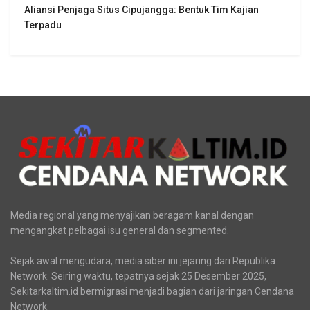
Terkini
BNN Kaltim Tangkap Dua Kurir Narkoba Jaringan Lintas
Provinsi
Pupuk Kaltim Salurkan Rp858,7 Juta untuk Tekan Stunting
di Kota Bontang
Aliansi Penjaga Situs Cipujangga: Bentuk Tim Kajian
Terpadu