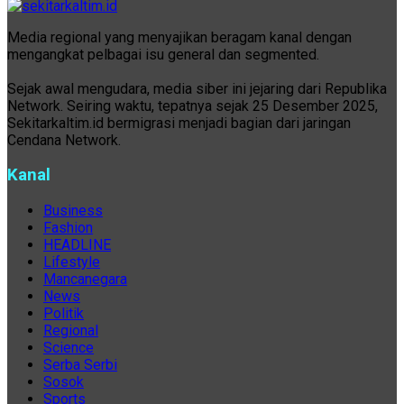
Media regional yang menyajikan beragam kanal dengan
mengangkat pelbagai isu general dan segmented.
Sejak awal mengudara, media siber ini jejaring dari Republika
Network. Seiring waktu, tepatnya sejak 25 Desember 2025,
Sekitarkaltim.id bermigrasi menjadi bagian dari jaringan
Cendana Network.
Kanal
Business
Fashion
HEADLINE
Lifestyle
Mancanegara
News
Politik
Regional
Science
Serba Serbi
Sosok
Sports