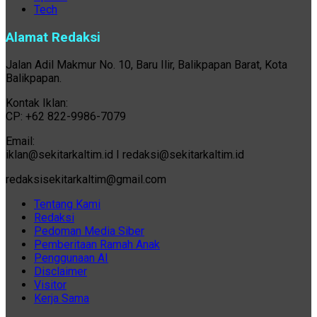
Tech
Alamat Redaksi
Jalan Adil Makmur No. 10, Baru Ilir, Balikpapan Barat, Kota
Balikpapan.
Kontak Iklan:
CP: +62 822-9986-7079
Email:
iklan@sekitarkaltim.id I redaksi@sekitarkaltim.id
redaksisekitarkaltim@gmail.com
Tentang Kami
Redaksi
Pedoman Media Siber
Pemberitaan Ramah Anak
Penggunaan AI
Disclaimer
Visitor
Kerja Sama