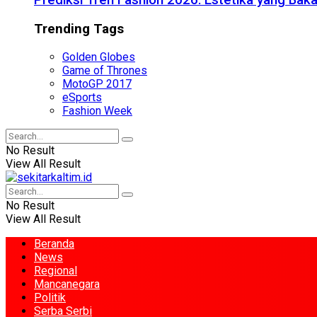
Prediksi Tren Fashion 2026: Estetika yang Bak
Trending Tags
Golden Globes
Game of Thrones
MotoGP 2017
eSports
Fashion Week
No Result
View All Result
No Result
View All Result
Beranda
News
Regional
Mancanegara
Politik
Serba Serbi