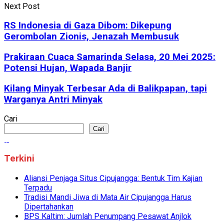
Next Post
RS Indonesia di Gaza Dibom: Dikepung
Gerombolan Zionis, Jenazah Membusuk
Prakiraan Cuaca Samarinda Selasa, 20 Mei 2025:
Potensi Hujan, Wapada Banjir
Kilang Minyak Terbesar Ada di Balikpapan, tapi
Warganya Antri Minyak
Cari
Cari
Terkini
Aliansi Penjaga Situs Cipujangga: Bentuk Tim Kajian
Terpadu
Tradisi Mandi Jiwa di Mata Air Cipujangga Harus
Dipertahankan
BPS Kaltim: Jumlah Penumpang Pesawat Anjlok