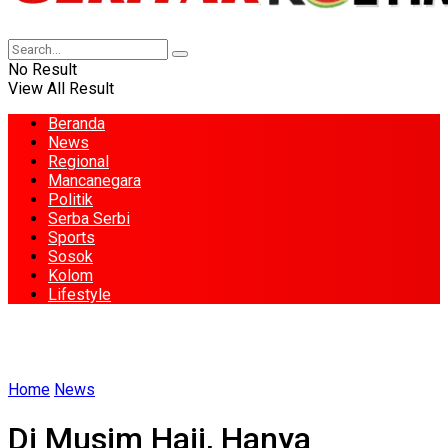
No Result
View All Result
Beranda
News
Regional
Mancanegara
Politik
Serba Serbi
Sports
Sosok
Kolom
Lifestyle
Home
News
Di Musim Haji, Hanya