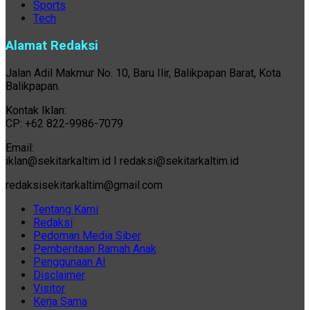
Sports
Tech
Alamat Redaksi
Jalan Adil Makmur No. 10, Baru Ilir, Balikpapan Barat, Kota
Balikpapan.
Kontak Iklan:
CP: +62 822-9986-7079
Email:
iklan@sekitarkaltim.id I redaksi@sekitarkaltim.id
redaksisekitarkaltim@gmail.com
Tentang Kami
Redaksi
Pedoman Media Siber
Pemberitaan Ramah Anak
Penggunaan AI
Disclaimer
Visitor
Kerja Sama