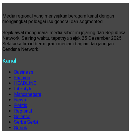
Media regional yang menyajikan beragam kanal dengan
mengangkat pelbagai isu general dan segmented.
Sejak awal mengudara, media siber ini jejaring dari Republika
Network. Seiring waktu, tepatnya sejak 25 Desember 2025,
Sekitarkaltim.id bermigrasi menjadi bagian dari jaringan
Cendana Network.
Kanal
Business
Fashion
HEADLINE
Lifestyle
Mancanegara
News
Politik
Regional
Science
Serba Serbi
Sosok