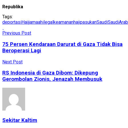
Republika
Tags:
deportasi
Haji
jamaahilegal
keamananhaji
pasukanSaudi
SaudiArab
Previous Post
75 Persen Kendaraan Darurat di Gaza Tidak Bisa
Beroperasi Lagi
Next Post
RS Indonesia di Gaza Dibom: Dikepung
Gerombolan Zionis, Jenazah Membusuk
Sekitar Kaltim