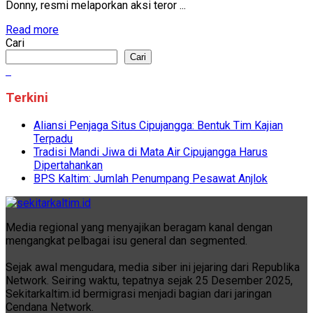
Donny, resmi melaporkan aksi teror ...
Read more
Cari
Cari
Terkini
Aliansi Penjaga Situs Cipujangga: Bentuk Tim Kajian
Terpadu
Tradisi Mandi Jiwa di Mata Air Cipujangga Harus
Dipertahankan
BPS Kaltim: Jumlah Penumpang Pesawat Anjlok
Media regional yang menyajikan beragam kanal dengan
mengangkat pelbagai isu general dan segmented.
Sejak awal mengudara, media siber ini jejaring dari Republika
Network. Seiring waktu, tepatnya sejak 25 Desember 2025,
Sekitarkaltim.id bermigrasi menjadi bagian dari jaringan
Cendana Network.