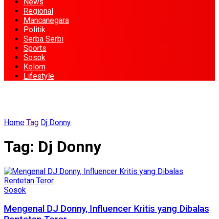
News
Regional
Mancanegara
Politik
Serba Serbi
Sports
Sosok
Kolom
Lifestyle
Home
Tag
Dj Donny
Tag:
Dj Donny
Sosok
Mengenal DJ Donny, Influencer Kritis yang Dibalas