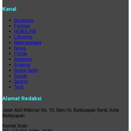
Kanal
Business
Fashion
HEADLINE
Lifestyle
Mancanegara
News
Politik
Regional
Science
Serba Serbi
Sosok
Sports
Tech
Alamat Redaksi
Jalan Adil Makmur No. 10, Baru Ilir, Balikpapan Barat, Kota
Balikpapan.
Kontak Iklan: