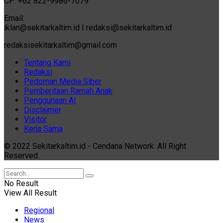
CP: +62 822-9986-7079
Email:
iklan@sekitarkaltim.id I redaksi@sekitarkaltim.id
redaksisekitarkaltim@gmail.com
Tentang Kami
Redaksi
Pedoman Media Siber
Pemberitaan Ramah Anak
Penggunaan AI
Disclaimer
Visitor
Kerja Sama
© 2022 Sekitarkaltim.id - Cendana Network. All Right
Reserved.
No Result
View All Result
Regional
News