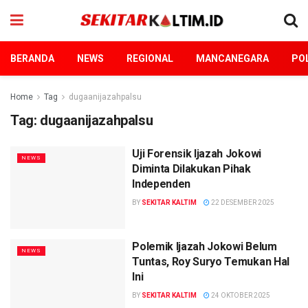
BERANDA
NEWS
REGIONAL
MANCANEGARA
POL
Home
Tag
dugaanijazahpalsu
Tag:
dugaanijazahpalsu
Uji Forensik Ijazah Jokowi
NEWS
Diminta Dilakukan Pihak
Independen
BY
SEKITAR KALTIM
22 DESEMBER 2025
Polemik Ijazah Jokowi Belum
NEWS
Tuntas, Roy Suryo Temukan Hal
Ini
BY
SEKITAR KALTIM
24 OKTOBER 2025