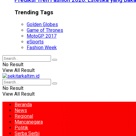
Prediksi Tren Fashion 2026: Estetika yang Bak
Trending Tags
Golden Globes
Game of Thrones
MotoGP 2017
eSports
Fashion Week
No Result
View All Result
No Result
View All Result
Beranda
News
Regional
Mancanegara
Politik
Serba Serbi