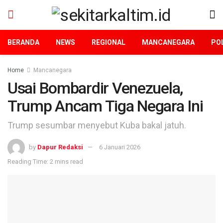
BERANDA
NEWS
REGIONAL
MANCANEGARA
POL
Home
Mancanegara
Usai Bombardir Venezuela,
Trump Ancam Tiga Negara Ini
Trump sesumbar menyebut Kuba bakal jatuh.
by
Dapur Redaksi
6 Januari 2026
Reading Time: 2 mins read