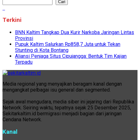
Cari
Terkini
BNN Kaltim Tangkap Dua Kurir Narkoba Jaringan Lintas
Provinsi
Pupuk Kaltim Salurkan Rp858,7 Juta untuk Tekan
Stunting di Kota Bontang
Aliansi Penjaga Situs Cipujangga: Bentuk Tim Kajian
Terpadu
Media regional yang menyajikan beragam kanal dengan
mengangkat pelbagai isu general dan segmented.
Sejak awal mengudara, media siber ini jejaring dari Republika
Network. Seiring waktu, tepatnya sejak 25 Desember 2025,
Sekitarkaltim.id bermigrasi menjadi bagian dari jaringan
Cendana Network.
Kanal