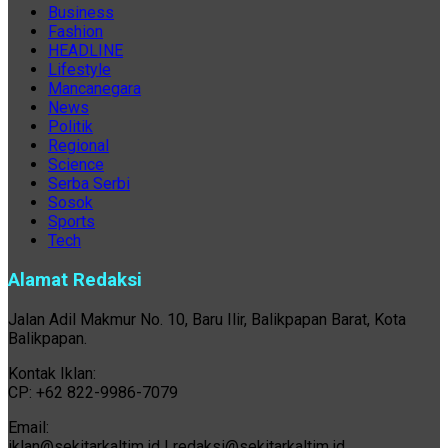
Business
Fashion
HEADLINE
Lifestyle
Mancanegara
News
Politik
Regional
Science
Serba Serbi
Sosok
Sports
Tech
Alamat Redaksi
Jalan Adil Makmur No. 10, Baru Ilir, Balikpapan Barat, Kota
Balikpapan.
Kontak Iklan:
CP: +62 822-9986-7079
Email:
iklan@sekitarkaltim.id I redaksi@sekitarkaltim.id