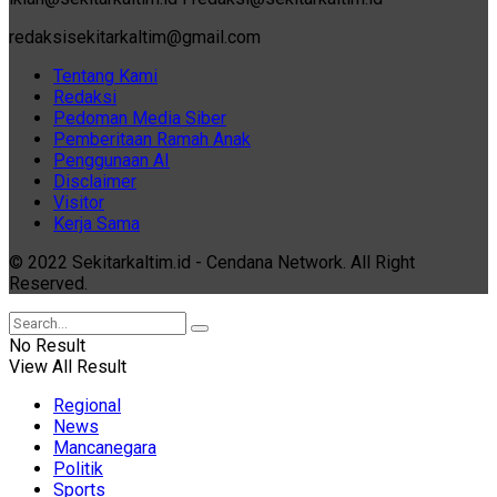
redaksisekitarkaltim@gmail.com
Tentang Kami
Redaksi
Pedoman Media Siber
Pemberitaan Ramah Anak
Penggunaan AI
Disclaimer
Visitor
Kerja Sama
© 2022 Sekitarkaltim.id - Cendana Network. All Right
Reserved.
No Result
View All Result
Regional
News
Mancanegara
Politik
Sports