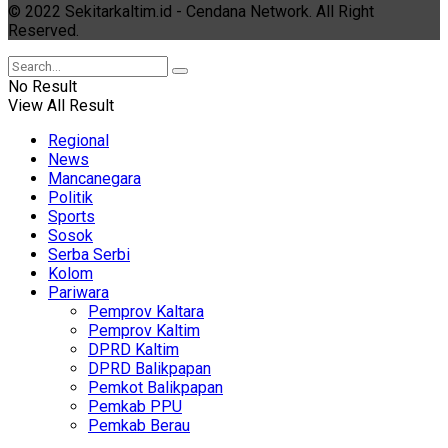
© 2022 Sekitarkaltim.id - Cendana Network. All Right
Reserved.
No Result
View All Result
Regional
News
Mancanegara
Politik
Sports
Sosok
Serba Serbi
Kolom
Pariwara
Pemprov Kaltara
Pemprov Kaltim
DPRD Kaltim
DPRD Balikpapan
Pemkot Balikpapan
Pemkab PPU
Pemkab Berau