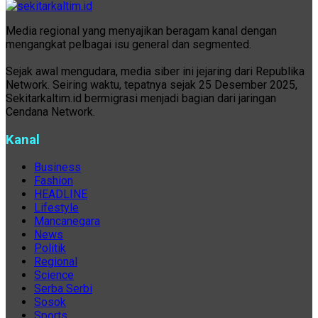
Media regional yang menyajikan beragam kanal dengan
mengangkat pelbagai isu general dan segmented.
Sejak awal mengudara, media siber ini jejaring dari Republika
Network. Seiring waktu, tepatnya sejak 25 Desember 2025,
Sekitarkaltim.id bermigrasi menjadi bagian dari jaringan
Cendana Network.
Kanal
Business
Fashion
HEADLINE
Lifestyle
Mancanegara
News
Politik
Regional
Science
Serba Serbi
Sosok
Sports