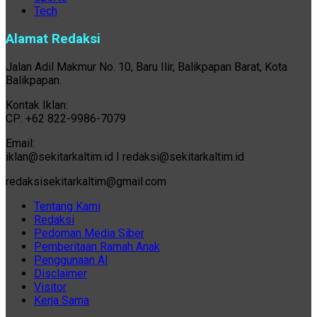
Tech
Alamat Redaksi
Jalan Adil Makmur No. 10, Baru Ilir, Balikpapan Barat, Kota
Balikpapan.
Kontak Iklan:
CP: +62 822-9986-7079
Email:
iklan@sekitarkaltim.id I redaksi@sekitarkaltim.id
redaksisekitarkaltim@gmail.com
Tentang Kami
Redaksi
Pedoman Media Siber
Pemberitaan Ramah Anak
Penggunaan AI
Disclaimer
Visitor
Kerja Sama