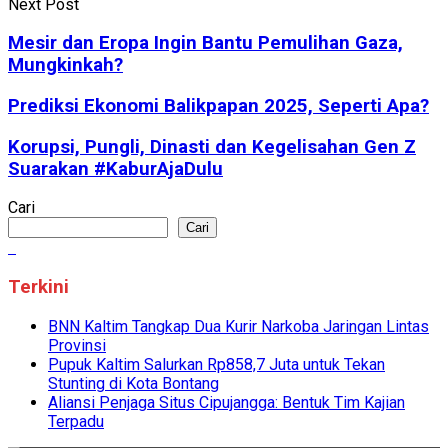
Next Post
Mesir dan Eropa Ingin Bantu Pemulihan Gaza,
Mungkinkah?
Prediksi Ekonomi Balikpapan 2025, Seperti Apa?
Korupsi, Pungli, Dinasti dan Kegelisahan Gen Z
Suarakan #KaburAjaDulu
Cari
Cari
Terkini
BNN Kaltim Tangkap Dua Kurir Narkoba Jaringan Lintas
Provinsi
Pupuk Kaltim Salurkan Rp858,7 Juta untuk Tekan
Stunting di Kota Bontang
Aliansi Penjaga Situs Cipujangga: Bentuk Tim Kajian
Terpadu