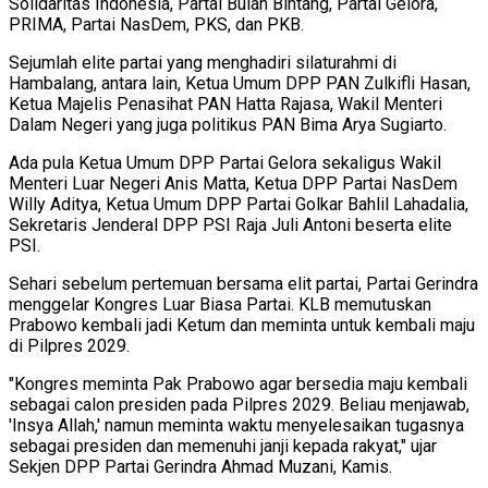
Solidaritas Indonesia, Partai Bulan Bintang, Partai Gelora,
PRIMA, Partai NasDem, PKS, dan PKB.
Sejumlah elite partai yang menghadiri silaturahmi di
Hambalang, antara lain, Ketua Umum DPP PAN Zulkifli Hasan,
Ketua Majelis Penasihat PAN Hatta Rajasa, Wakil Menteri
Dalam Negeri yang juga politikus PAN Bima Arya Sugiarto.
Ada pula Ketua Umum DPP Partai Gelora sekaligus Wakil
Menteri Luar Negeri Anis Matta, Ketua DPP Partai NasDem
Willy Aditya, Ketua Umum DPP Partai Golkar Bahlil Lahadalia,
Sekretaris Jenderal DPP PSI Raja Juli Antoni beserta elite
PSI.
Sehari sebelum pertemuan bersama elit partai, Partai Gerindra
menggelar Kongres Luar Biasa Partai. KLB memutuskan
Prabowo kembali jadi Ketum dan meminta untuk kembali maju
di Pilpres 2029.
"Kongres meminta Pak Prabowo agar bersedia maju kembali
sebagai calon presiden pada Pilpres 2029. Beliau menjawab,
'Insya Allah,' namun meminta waktu menyelesaikan tugasnya
sebagai presiden dan memenuhi janji kepada rakyat," ujar
Sekjen DPP Partai Gerindra Ahmad Muzani, Kamis.