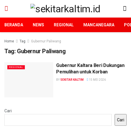
BERANDA
NEWS
REGIONAL
MANCANEGARA
POL
Home
Tag
Gubernur Paliwang
Tag:
Gubernur Paliwang
Gubernur Kaltara Beri Dukungan
REGIONAL
Pemulihan untuk Korban
BY
SEKITAR KALTIM
15 MEI 2026
Cari
Cari