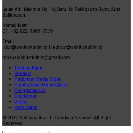
Jalan Adil Makmur No. 10, Baru Ilir, Balikpapan Barat, Kota
Balikpapan.
Kontak Iklan:
CP: +62 822-9986-7079
Email:
iklan@sekitarkaltim.id I redaksi@sekitarkaltim.id
redaksisekitarkaltim@gmail.com
Tentang Kami
Redaksi
Pedoman Media Siber
Pemberitaan Ramah Anak
Penggunaan AI
Disclaimer
Visitor
Kerja Sama
© 2022 Sekitarkaltim.id - Cendana Network. All Right
Reserved.