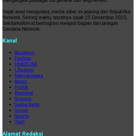
mengangkat pelbagai isu general dan segmented.
Sejak awal mengudara, media siber ini jejaring dari Republika
Network. Seiring waktu, tepatnya sejak 25 Desember 2025,
Sekitarkaltim.id bermigrasi menjadi bagian dari jaringan
Cendana Network.
Kanal
Business
Fashion
HEADLINE
Lifestyle
Mancanegara
News
Politik
Regional
Science
Serba Serbi
Sosok
Sports
Tech
Alamat Redaksi