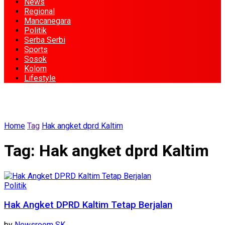
News
Regional
Mancanegara
Politik
Serba Serbi
Sports
Sosok
Kolom
Lifestyle
Home
Tag
Hak angket dprd Kaltim
Tag:
Hak angket dprd Kaltim
Politik
Hak Angket DPRD Kaltim Tetap Berjalan
by
Newsroom SK