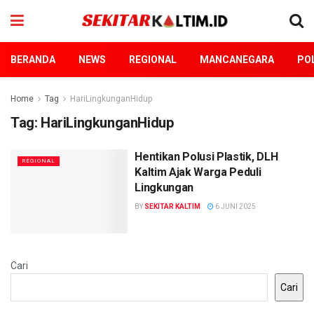
BERANDA
NEWS
REGIONAL
MANCANEGARA
POL
Home
Tag
HariLingkunganHidup
Tag:
HariLingkunganHidup
Hentikan Polusi Plastik, DLH
REGIONAL
Kaltim Ajak Warga Peduli
Lingkungan
BY
SEKITAR KALTIM
6 JUNI 2025
Cari
Cari