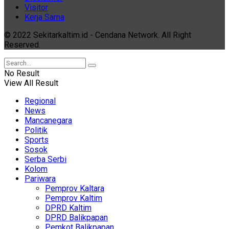
Visitor
Kerja Sama
© 2022 Sekitarkaltim.id - Cendana Network. All Right
Reserved.
No Result
View All Result
Regional
News
Mancanegara
Politik
Sports
Sosok
Serba Serbi
Kolom
Pariwara
Pemprov Kaltara
Pemprov Kaltim
DPRD Kaltim
DPRD Balikpapan
Pemkot Balikpapan