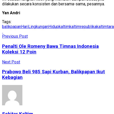
dilakukan secara konsisten dan bersama-sama, pesannya.
Yan Andri
Tags:
balikpapan
HariLingkunganHidup
kaltim
kaltimrepublika
kaltimtar
Previous Post
Penalti Ole Romeny Bawa Timnas Indonesia
Koleksi 12 Poin
Next Post
Prabowo Beli 985 Sapi Kurban, Balikpapan Ikut
Kebagian
Sekitar Kaltim