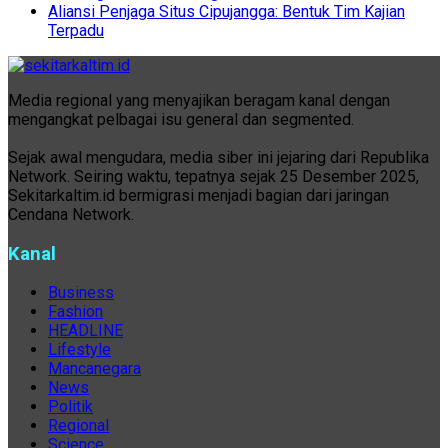
Aliansi Penjaga Situs Cipujangga: Bentuk Tim Kajian
Terpadu
Media regional yang menyajikan beragam kanal dengan
mengangkat pelbagai isu general dan segmented.
Sejak awal mengudara, media siber ini jejaring dari Republika
Network. Seiring waktu, tepatnya sejak 25 Desember 2025,
Sekitarkaltim.id bermigrasi menjadi bagian dari jaringan
Cendana Network.
Kanal
Business
Fashion
HEADLINE
Lifestyle
Mancanegara
News
Politik
Regional
Science