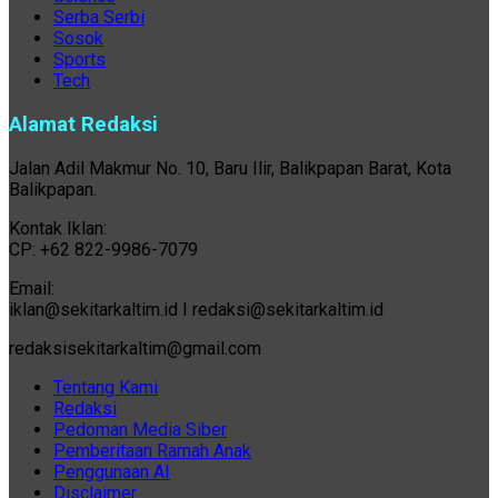
Serba Serbi
Sosok
Sports
Tech
Alamat Redaksi
Jalan Adil Makmur No. 10, Baru Ilir, Balikpapan Barat, Kota
Balikpapan.
Kontak Iklan:
CP: +62 822-9986-7079
Email:
iklan@sekitarkaltim.id I redaksi@sekitarkaltim.id
redaksisekitarkaltim@gmail.com
Tentang Kami
Redaksi
Pedoman Media Siber
Pemberitaan Ramah Anak
Penggunaan AI
Disclaimer