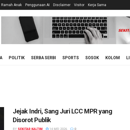
n Ramah Anak
Penggunaan AI
Disclaimer
Visitor
Kerja Sama
A
POLITIK
SERBA SERBI
SPORTS
SOSOK
KOLOM
L
Jejak Indri, Sang Juri LCC MPR yang
Disorot Publik
BY
SEKITAR KALTIM
14 MEI 2026
0