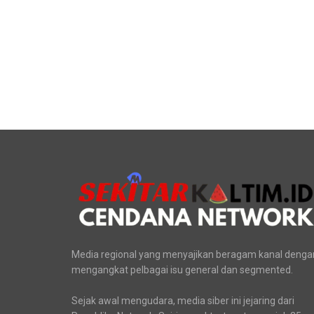
Media regional yang menyajikan beragam kanal denga
mengangkat pelbagai isu general dan segmented.
Sejak awal mengudara, media siber ini jejaring dari