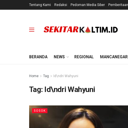
Tentang Kami
Redaksi
Pedoman Media Siber
Pemberitaa
BERANDA
NEWS
REGIONAL
MANCANEGAR
Home
Tag
Id\ndri Wahyuni
Tag:
Id\ndri Wahyuni
SOSOK