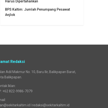
Harus Dipertahankan
BPS Kaltim: Jumlah Penumpang Pesawat
Anjlok
lamat Redaksi
lan Adil Makmur No. 10, Baru Ilir, Balikpapan Barat,
ta Balikpapan.
ntak Iklan:
P: +62 822-9986-7079
ail:
lan@sekitarkaltim.id I redaksi@sekitarkaltim.id