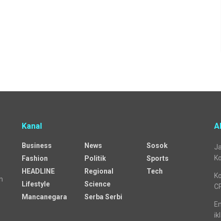
Kanal
A
Business
News
Sosok
Ja
Ko
Fashion
Politik
Sports
HEADLINE
Regional
Tech
Ko
n
Lifestyle
Science
C
Mancanegara
Serba Serbi
Em
ik