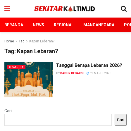
BERANDA
NEWS
REGIONAL
MANCANEGARA
POL
Home
Tag
Kapan Lebaran?
Tag:
Kapan Lebaran?
Tanggal Berapa Lebaran 2026?
HEADLINE
BY
DAPUR REDAKSI
19 MARET 2026
Cari
Cari