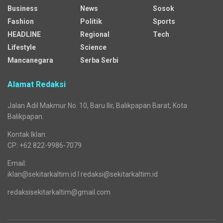
Media regional yang menyajikan beragam kanal dengan
mengangkat pelbagai isu general dan segmented.
Sejak awal mengudara, media siber ini jejaring dari Republika
Network. Seiring waktu, tepatnya sejak 25 Desember 2025,
Sekitarkaltim.id bermigrasi menjadi bagian dari jaringan Cendana
Network.
Kanal
Business
News
Sosok
Fashion
Politik
Sports