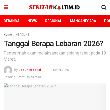
BERANDA
NEWS
REGIONAL
MANCANEGARA
POL
Home
HEADLINE
Tanggal Berapa Lebaran 2026?
Pemerintah akan melaksanakan sidang isbat pada 19
Maret.
by
Dapur Redaksi
19 Maret 2026
Reading Time: 2 mins read