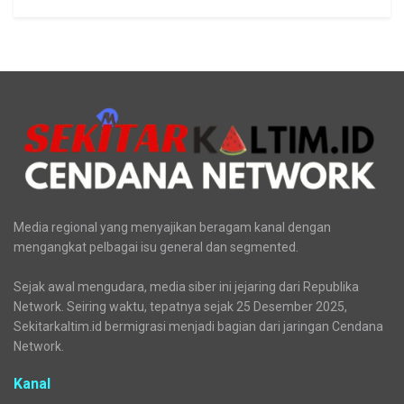
Terkini
BNN Kaltim Tangkap Dua Kurir Narkoba Jaringan Lintas
Provinsi
Pupuk Kaltim Salurkan Rp858,7 Juta untuk Tekan Stunting
di Kota Bontang
Aliansi Penjaga Situs Cipujangga: Bentuk Tim Kajian
Terpadu