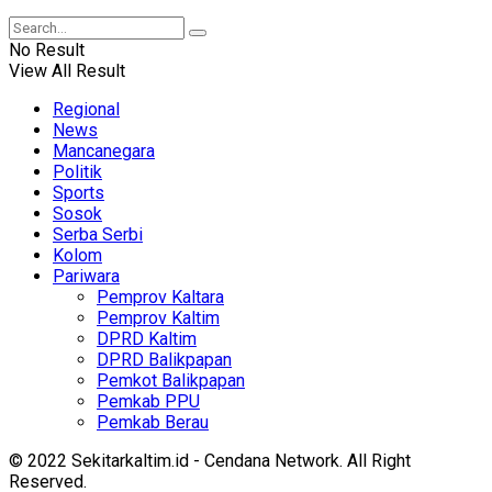
No Result
View All Result
Regional
News
Mancanegara
Politik
Sports
Sosok
Serba Serbi
Kolom
Pariwara
Pemprov Kaltara
Pemprov Kaltim
DPRD Kaltim
DPRD Balikpapan
Pemkot Balikpapan
Pemkab PPU
Pemkab Berau
© 2022 Sekitarkaltim.id - Cendana Network. All Right
Reserved.