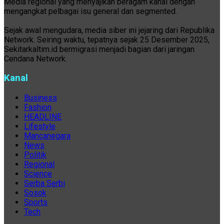
Media regional yang menyajikan beragam kanal dengan
mengangkat pelbagai isu general dan segmented.
Sejak awal mengudara, media siber ini jejaring dari Republika
Network. Seiring waktu, tepatnya sejak 25 Desember 2025,
Sekitarkaltim.id bermigrasi menjadi bagian dari jaringan
Cendana Network.
Kanal
Business
Fashion
HEADLINE
Lifestyle
Mancanegara
News
Politik
Regional
Science
Serba Serbi
Sosok
Sports
Tech