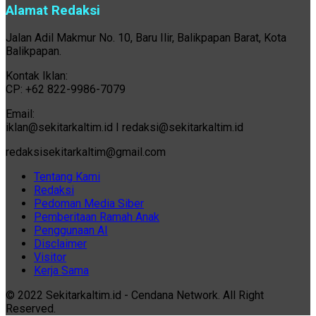
Alamat Redaksi
Jalan Adil Makmur No. 10, Baru Ilir, Balikpapan Barat, Kota
Balikpapan.
Kontak Iklan:
CP: +62 822-9986-7079
Email:
iklan@sekitarkaltim.id I redaksi@sekitarkaltim.id
redaksisekitarkaltim@gmail.com
Tentang Kami
Redaksi
Pedoman Media Siber
Pemberitaan Ramah Anak
Penggunaan AI
Disclaimer
Visitor
Kerja Sama
© 2022 Sekitarkaltim.id - Cendana Network. All Right
Reserved.