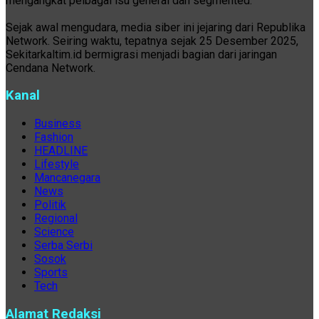
mengangkat pelbagai isu general dan segmented.
Sejak awal mengudara, media siber ini jejaring dari Republika
Network. Seiring waktu, tepatnya sejak 25 Desember 2025,
Sekitarkaltim.id bermigrasi menjadi bagian dari jaringan
Cendana Network.
Kanal
Business
Fashion
HEADLINE
Lifestyle
Mancanegara
News
Politik
Regional
Science
Serba Serbi
Sosok
Sports
Tech
Alamat Redaksi