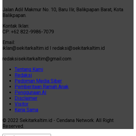
Jalan Adil Makmur No. 10, Baru Ilir, Balikpapan Barat, Kota
Balikpapan.
Kontak Iklan:
CP: +62 822-9986-7079
Email:
iklan@sekitarkaltim.id I redaksi@sekitarkaltim.id
redaksisekitarkaltim@gmail.com
Tentang Kami
Redaksi
Pedoman Media Siber
Pemberitaan Ramah Anak
Penggunaan AI
Disclaimer
Visitor
Kerja Sama
© 2022 Sekitarkaltim.id - Cendana Network. All Right
Reserved.