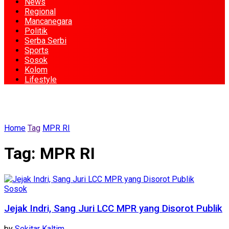
News
Regional
Mancanegara
Politik
Serba Serbi
Sports
Sosok
Kolom
Lifestyle
Home
Tag
MPR RI
Tag:
MPR RI
Sosok
Jejak Indri, Sang Juri LCC MPR yang Disorot Publik
by
Sekitar Kaltim