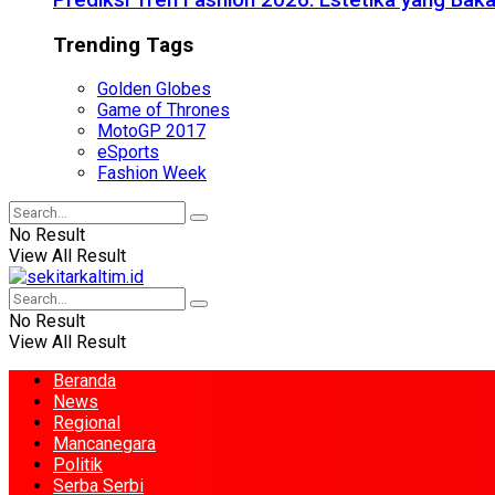
Prediksi Tren Fashion 2026: Estetika yang Bak
Trending Tags
Golden Globes
Game of Thrones
MotoGP 2017
eSports
Fashion Week
No Result
View All Result
No Result
View All Result
Beranda
News
Regional
Mancanegara
Politik
Serba Serbi