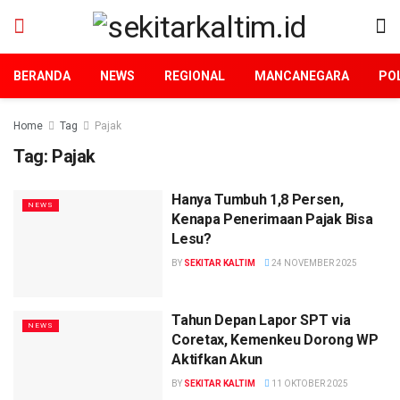
BERANDA
NEWS
REGIONAL
MANCANEGARA
POL
Home
Tag
Pajak
Tag:
Pajak
Hanya Tumbuh 1,8 Persen,
NEWS
Kenapa Penerimaan Pajak Bisa
Lesu?
BY
SEKITAR KALTIM
24 NOVEMBER 2025
Tahun Depan Lapor SPT via
NEWS
Coretax, Kemenkeu Dorong WP
Aktifkan Akun
BY
SEKITAR KALTIM
11 OKTOBER 2025