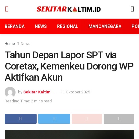
BERANDA
NEWS
REGIONAL
MANCANEGARA
POL
Home
News
Tahun Depan Lapor SPT via
Coretax, Kemenkeu Dorong WP
Aktifkan Akun
by
Sekitar Kaltim
11 Oktober 2025
Reading Time: 2 mins read