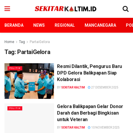
BERANDA
NEWS
REGIONAL
MANCANEGARA
POL
Home
Tag
PartaiGelora
Tag:
PartaiGelora
Resmi Dilantik, Pengurus Baru
POLITIK
DPD Gelora Balikpapan Siap
Kolaborasi
BY
SEKITAR KALTIM
27 DESEMBER 2025
Gelora Balikpapan Gelar Donor
POLITIK
Darah dan Berbagi Bingkisan
untuk Veteran
BY
SEKITAR KALTIM
10 NOVEMBER 2025