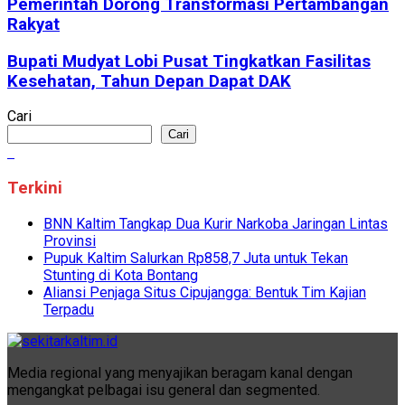
Pemerintah Dorong Transformasi Pertambangan
Rakyat
Bupati Mudyat Lobi Pusat Tingkatkan Fasilitas
Kesehatan, Tahun Depan Dapat DAK
Cari
Cari
Terkini
BNN Kaltim Tangkap Dua Kurir Narkoba Jaringan Lintas
Provinsi
Pupuk Kaltim Salurkan Rp858,7 Juta untuk Tekan
Stunting di Kota Bontang
Aliansi Penjaga Situs Cipujangga: Bentuk Tim Kajian
Terpadu
Media regional yang menyajikan beragam kanal dengan
mengangkat pelbagai isu general dan segmented.