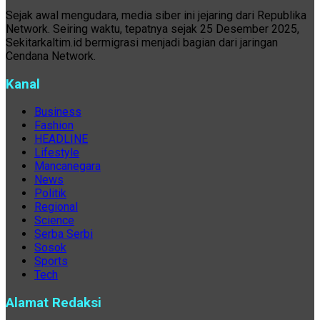
Sejak awal mengudara, media siber ini jejaring dari Republika
Network. Seiring waktu, tepatnya sejak 25 Desember 2025,
Sekitarkaltim.id bermigrasi menjadi bagian dari jaringan
Cendana Network.
Kanal
Business
Fashion
HEADLINE
Lifestyle
Mancanegara
News
Politik
Regional
Science
Serba Serbi
Sosok
Sports
Tech
Alamat Redaksi