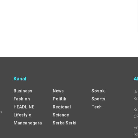
Kanal
A
Business
News
Sosok
Ja
Ko
Fashion
Politik
Sports
HEADLINE
Regional
Tech
Ko
n
Lifestyle
Science
C
Mancanegara
Serba Serbi
Em
ik