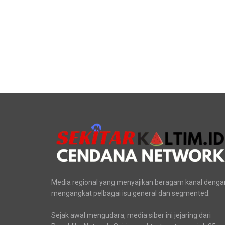
Media regional yang menyajikan beragam kanal denga
mengangkat pelbagai isu general dan segmented.
Sejak awal mengudara, media siber ini jejaring dari