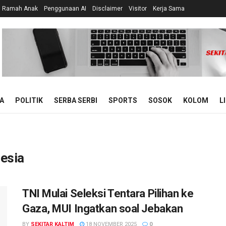
n Ramah Anak
Penggunaan AI
Disclaimer
Visitor
Kerja Sama
A
POLITIK
SERBA SERBI
SPORTS
SOSOK
KOLOM
L
esia
TNI Mulai Seleksi Tentara Pilihan ke
Gaza, MUI Ingatkan soal Jebakan
BY
SEKITAR KALTIM
18 NOVEMBER 2025
0