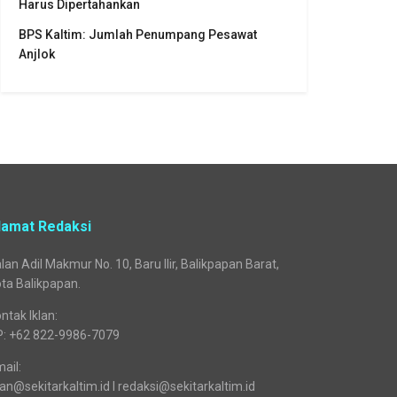
Harus Dipertahankan
BPS Kaltim: Jumlah Penumpang Pesawat
Anjlok
lamat Redaksi
lan Adil Makmur No. 10, Baru Ilir, Balikpapan Barat,
ta Balikpapan.
ntak Iklan:
P: +62 822-9986-7079
ail:
lan@sekitarkaltim.id I redaksi@sekitarkaltim.id