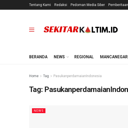
Tentang Kami
Redaksi
Pedoman Media Siber
Pemberitaa
BERANDA
NEWS
REGIONAL
MANCANEGAR
Home
Tag
PasukanperdamaianIndonesia
Tag:
PasukanperdamaianIndon
NEWS