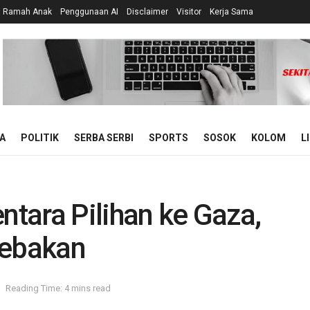
n Ramah Anak
Penggunaan AI
Disclaimer
Visitor
Kerja Sama
A
POLITIK
SERBA SERBI
SPORTS
SOSOK
KOLOM
L
ntara Pilihan ke Gaza,
Jebakan
Reading Time: 4 mins read