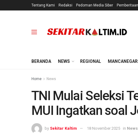
Tentang Kami
Redaksi
Pedoman Media Siber
Pemberitaa
BERANDA
NEWS
REGIONAL
MANCANEGAR
Home
News
TNI Mulai Seleksi Te
MUI Ingatkan soal 
by
Sekitar Kaltim
18 November 2025
in
News