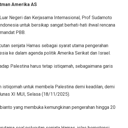
atman Amerika AS
uar Negeri dan Kerjasama Internasional, Prof Sudarnoto
donesia untuk bersikap sangat berhati-hati ihwal rencana
h mandat PBB.
cutan senjata Hamas sebagai syarat utama pengerahan
sia ke dalam agenda politik Amerika Serikat dan Israel.
dap Palestina harus tetap istiqamah, sebagaimana garis
.
n istiqomah untuk membela Palestina demi keadilan, demi
Munas XI MUI, Selasa (18/11/2025).
ubianto yang membuka kemungkinan pengerahan hingga 20
erutama soal pelucutan senjata Hamas, jelas berpotensi