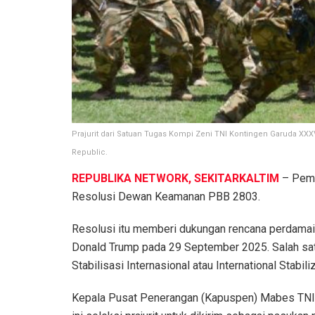
Prajurit dari Satuan Tugas Kompi Zeni TNI Kontingen Garuda XXXVII
Republic.
REPUBLIKA NETWORK, SEKITARKALTIM
– Peme
Resolusi Dewan Keamanan PBB 2803.
Resolusi itu memberi dukungan rencana perdamai
Donald Trump pada 29 September 2025. Salah sat
Stabilisasi Internasional atau International Stabili
Kepala Pusat Penerangan (Kapuspen) Mabes TNI 