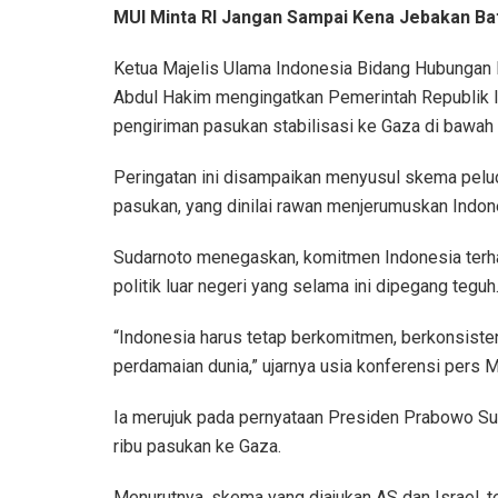
MUI Minta RI Jangan Sampai Kena Jebakan B
Ketua Majelis Ulama Indonesia Bidang Hubungan L
Abdul Hakim mengingatkan Pemerintah Republik In
pengiriman pasukan stabilisasi ke Gaza di bawa
Peringatan ini disampaikan menyusul skema pelu
pasukan, yang dinilai rawan menjerumuskan Indone
Sudarnoto menegaskan, komitmen Indonesia terha
politik luar negeri yang selama ini dipegang teguh
“Indonesia harus tetap berkomitmen, berkonsiste
perdamaian dunia,” ujarnya usia konferensi pers 
Ia merujuk pada pernyataan Presiden Prabowo S
ribu pasukan ke Gaza.
Menurutnya, skema yang diajukan AS dan Israel, t