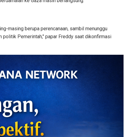
n perdamaian ke Gaza masih berlangsung.
asing-masing berupa perencanaan, sambil menunggu
olitik Pemerintah," papar Freddy saat dikonfirmasi