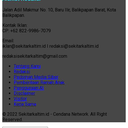
Jalan Adil Makmur No. 10, Baru Ilir, Balikpapan Barat, Kota
Balikpapan.
Kontak Iklan:
CP: +62 822-9986-7079
Email:
iklan@sekitarkaltim.id I redaksi@sekitarkaltim.id
redaksisekitarkaltim@gmail.com
Tentang Kami
Redaksi
Pedoman Media Siber
Pemberitaan Ramah Anak
Penggunaan AI
Disclaimer
Visitor
Kerja Sama
© 2022 Sekitarkaltim.id - Cendana Network. All Right
Reserved.