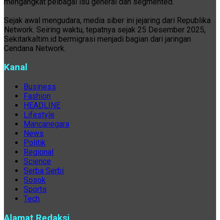
mengangkat pelbagai isu general dan segmented.
Sejak awal mengudara, media siber ini jejaring dari Republika
Network. Seiring waktu, tepatnya sejak 25 Desember 2025,
Sekitarkaltim.id bermigrasi menjadi bagian dari jaringan
Cendana Network.
Kanal
Business
Fashion
HEADLINE
Lifestyle
Mancanegara
News
Politik
Regional
Science
Serba Serbi
Sosok
Sports
Tech
Alamat Redaksi