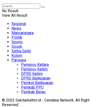
No Result
View All Result
Regional
News
Mancanegara
Politik
Sports
Sosok
Serba Serbi
Kolom
Pariwara
Pemprov Kaltara
Pemprov Kaltim
DPRD Kaltim
DPRD Balikpapan
Pemkot Balikpapan
Pemkab PPU
Pemkab Berau
© 2022 Sekitarkaltim.id - Cendana Network. All Right
Reserved.