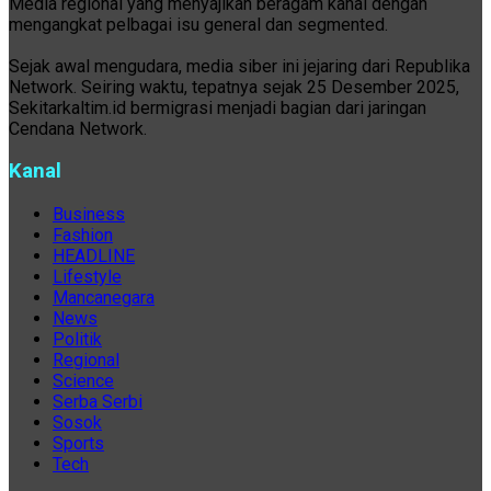
Media regional yang menyajikan beragam kanal dengan
mengangkat pelbagai isu general dan segmented.
Sejak awal mengudara, media siber ini jejaring dari Republika
Network. Seiring waktu, tepatnya sejak 25 Desember 2025,
Sekitarkaltim.id bermigrasi menjadi bagian dari jaringan
Cendana Network.
Kanal
Business
Fashion
HEADLINE
Lifestyle
Mancanegara
News
Politik
Regional
Science
Serba Serbi
Sosok
Sports
Tech