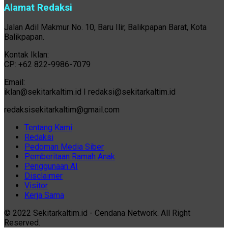
Alamat Redaksi
Jalan Adil Makmur No. 10, Baru Ilir, Balikpapan Barat, Kota
Balikpapan.
Kontak Iklan:
CP: +62 822-9986-7079
Email:
iklan@sekitarkaltim.id I redaksi@sekitarkaltim.id
redaksisekitarkaltim@gmail.com
Tentang Kami
Redaksi
Pedoman Media Siber
Pemberitaan Ramah Anak
Penggunaan AI
Disclaimer
Visitor
Kerja Sama
© 2022 Sekitarkaltim.id - Cendana Network. All Right
Reserved.