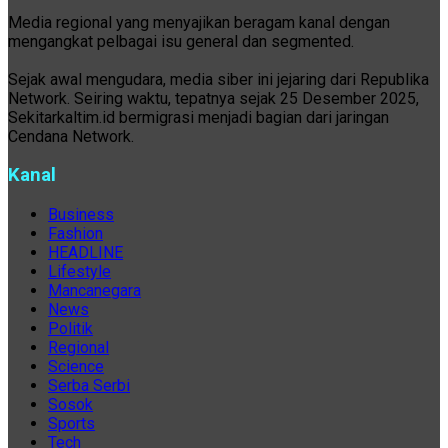
Media regional yang menyajikan beragam kanal dengan
mengangkat pelbagai isu general dan segmented.
Sejak awal mengudara, media siber ini jejaring dari Republika
Network. Seiring waktu, tepatnya sejak 25 Desember 2025,
Sekitarkaltim.id bermigrasi menjadi bagian dari jaringan
Cendana Network.
Kanal
Business
Fashion
HEADLINE
Lifestyle
Mancanegara
News
Politik
Regional
Science
Serba Serbi
Sosok
Sports
Tech