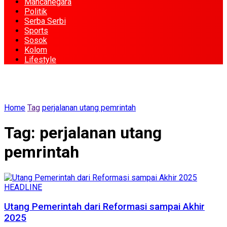
Mancanegara
Politik
Serba Serbi
Sports
Sosok
Kolom
Lifestyle
Home
Tag
perjalanan utang pemrintah
Tag:
perjalanan utang
pemrintah
HEADLINE
Utang Pemerintah dari Reformasi sampai Akhir
2025