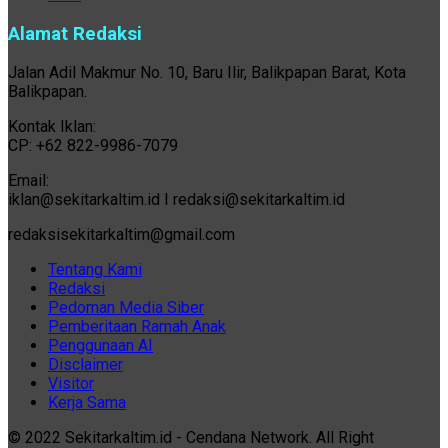
Alamat Redaksi
Jalan Adil Makmur No. 10, Baru Ilir, Balikpapan Barat, Kota
Balikpapan.
Kontak Iklan:
CP: +62 822-9986-7079
Email:
iklan@sekitarkaltim.id I redaksi@sekitarkaltim.id
redaksisekitarkaltim@gmail.com
Tentang Kami
Redaksi
Pedoman Media Siber
Pemberitaan Ramah Anak
Penggunaan AI
Disclaimer
Visitor
Kerja Sama
© 2022 Sekitarkaltim.id - Cendana Network. All Right