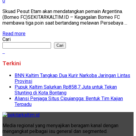
0
Skuad Pesut Etam akan mendatangkan pemain Argentina.
(Borneo FC)SEKITARKALTIM.ID – Kegagalan Borneo FC
membawa tiga poin saat bertandang melawan Persebaya ...
Read more
Cari
Cari
Terkini
BNN Kaltim Tangkap Dua Kurir Narkoba Jaringan Lintas
Provinsi
Pupuk Kaltim Salurkan Rp858,7 Juta untuk Tekan
Stunting di Kota Bontang
Aliansi Penjaga Situs Cipujangga: Bentuk Tim Kajian
Terpadu
Media regional yang menyajikan beragam kanal dengan
mengangkat pelbagai isu general dan segmented.