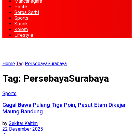
Mancanegara
Politik
Serba Serbi
Sports
Sosok
Kolom
Lifestyle
Home
Tag
PersebayaSurabaya
Tag:
PersebayaSurabaya
Sports
Gagal Bawa Pulang Tiga Poin, Pesut Etam Dikejar
Maung Bandung
by
Sekitar Kaltim
22 Desember 2025