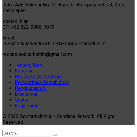
Jalan Adil Makmur No. 10, Baru Ilir, Balikpapan Barat, Kota
Balikpapan.
Kontak Iklan:
CP: +62 822-9986-7079
Email:
iklan@sekitarkaltim.id I redaksi@sekitarkaltim.id
redaksisekitarkaltim@gmail.com
Tentang Kami
Redaksi
Pedoman Media Siber
Pemberitaan Ramah Anak
Penggunaan AI
Disclaimer
Visitor
Kerja Sama
© 2022 Sekitarkaltim.id - Cendana Network. All Right
Reserved.