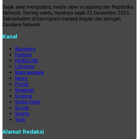
Sejak awal mengudara, media siber ini jejaring dari Republika
Network. Seiring waktu, tepatnya sejak 25 Desember 2025,
Sekitarkaltim.id bermigrasi menjadi bagian dari jaringan
Cendana Network.
Kanal
Business
Fashion
HEADLINE
Lifestyle
Mancanegara
News
Politik
Regional
Science
Serba Serbi
Sosok
Sports
Tech
Alamat Redaksi