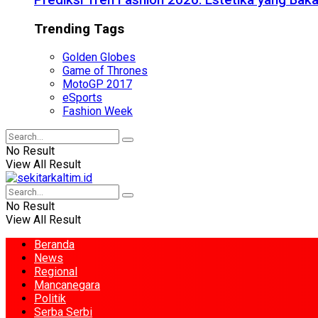
Prediksi Tren Fashion 2026: Estetika yang Bak
Trending Tags
Golden Globes
Game of Thrones
MotoGP 2017
eSports
Fashion Week
No Result
View All Result
No Result
View All Result
Beranda
News
Regional
Mancanegara
Politik
Serba Serbi