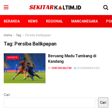
BERANDA
NEWS
REGIONAL
MANCANEGARA
POL
Home
Tag
Persiba Balikpapan
Tag:
Persiba Balikpapan
Beruang Madu Tumbang di
SPORTS
Kandang
BY
SEKITAR KALTIM
29 DESEMBER 2025
Cari
Cari