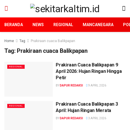
BERANDA
NEWS
REGIONAL
MANCANEGARA
POL
Home
Tag
Prakiraan cuaca Balikpapan
Tag:
Prakiraan cuaca Balikpapan
Prakiraan Cuaca Balikpapan 9
REGIONAL
April 2026: Hujan Ringan Hingga
Petir
BY
DAPUR REDAKSI
9 APRIL 2026
Prakiraan Cuaca Balikpapan 3
REGIONAL
April: Hujan Ringan Merata
BY
DAPUR REDAKSI
3 APRIL 2026