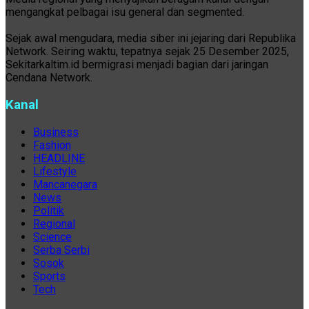
mengangkat pelbagai isu general dan segmented.
Sejak awal mengudara, media siber ini jejaring dari Republika
Network. Seiring waktu, tepatnya sejak 25 Desember 2025,
Sekitarkaltim.id bermigrasi menjadi bagian dari jaringan
Cendana Network.
Kanal
Business
Fashion
HEADLINE
Lifestyle
Mancanegara
News
Politik
Regional
Science
Serba Serbi
Sosok
Sports
Tech