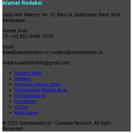
Alamat Redaksi
Jalan Adil Makmur No. 10, Baru Ilir, Balikpapan Barat, Kota
Balikpapan.
Kontak Iklan:
CP: +62 822-9986-7079
Email:
iklan@sekitarkaltim.id I redaksi@sekitarkaltim.id
redaksisekitarkaltim@gmail.com
Tentang Kami
Redaksi
Pedoman Media Siber
Pemberitaan Ramah Anak
Penggunaan AI
Disclaimer
Visitor
Kerja Sama
© 2022 Sekitarkaltim.id - Cendana Network. All Right
Reserved.