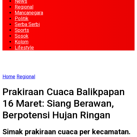
News
Regional
Mancanegara
Politik
Serba Serbi
Sports
Sosok
Kolom
Lifestyle
Home
Regional
Prakiraan Cuaca Balikpapan
16 Maret: Siang Berawan,
Berpotensi Hujan Ringan
Simak prakiraan cuaca per kecamatan.