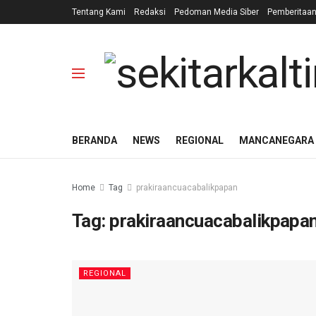
Tentang Kami
Redaksi
Pedoman Media Siber
Pemberitaa
BERANDA
NEWS
REGIONAL
MANCANEGARA
Home
Tag
prakiraancuacabalikpapan
Tag:
prakiraancuacabalikpapa
REGIONAL