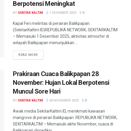
Berpotensi Meningkat
BY
SEKITAR KALTIM
1 DESEMBER 2025
0
Kapal Feri melintas di perairan Balikpapan.
(SekitarKaltim.ID)REPUBLIKA NETWORK, SEKITARKALTIM
– Memasuki 1 Desember 2025, aktivitas atmosfer di
wilayah Balikpapan menunjukkan ...
READ MORE
Prakiraan Cuaca Balikpapan 28
November: Hujan Lokal Berpotensi
Muncul Sore Hari
BY
SEKITAR KALTIM
28 NOVEMBER 2025
0
Awak media SekitarKaltim.ID, menikmati kawasan
mangrove di perairan Balikpapan. REPUBLIKA NETWORK,
SEKITARKALTIM – Memasuki akhir November, cuaca di
Balikpapan diprediksi ...