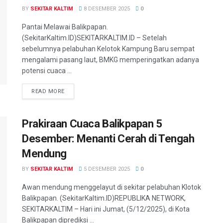
BY
SEKITAR KALTIM
8 DESEMBER 2025
0
Pantai Melawai Balikpapan.
(SekitarKaltim.ID)SEKITARKALTIM.ID – Setelah
sebelumnya pelabuhan Kelotok Kampung Baru sempat
mengalami pasang laut, BMKG memperingatkan adanya
potensi cuaca ...
READ MORE
Prakiraan Cuaca Balikpapan 5
Desember: Menanti Cerah di Tengah
Mendung
BY
SEKITAR KALTIM
5 DESEMBER 2025
0
Awan mendung menggelayut di sekitar pelabuhan Klotok
Balikpapan. (SekitarKaltim.ID)REPUBLIKA NETWORK,
SEKITARKALTIM – Hari ini Jumat, (5/12/2025), di Kota
Balikpapan diprediksi ...