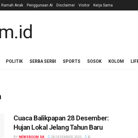
n Ramah Anak
Penggunaan AI
Disclaimer
Visitor
Kerja Sama
POLITIK
SERBA SERBI
SPORTS
SOSOK
KOLOM
LIF
n
Cuaca Balikpapan 28 Desember:
Hujan Lokal Jelang Tahun Baru
BY
NEWSROOM SK
28 DESEMBER 2025
0