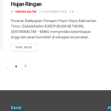
Hujan Ringan
BY
SEKITAR KALTIM
24 NOVEMBER 2025
0
Perairan Balikpapan-Penajam Paser Utara, Kalimantan
Timur. (SekitarKaltim.ID)REPUBLIKA NETWORK,
SEKITARKALTIM – BMKG memprediksi kelembapan
tinggi dan awan konvektif di sebagian kecamatan ...
READ MORE
…
4
Kanal
A