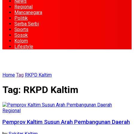
News
Regional
Mancanegara
Politik
Serba Serbi
Sports
Sosok
Kolom
Lifestyle
Home
Tag
RKPD Kaltim
Tag:
RKPD Kaltim
Regional
Pemprov Kaltim Susun Arah Pembangunan Daerah
by
Sekitar Kaltim