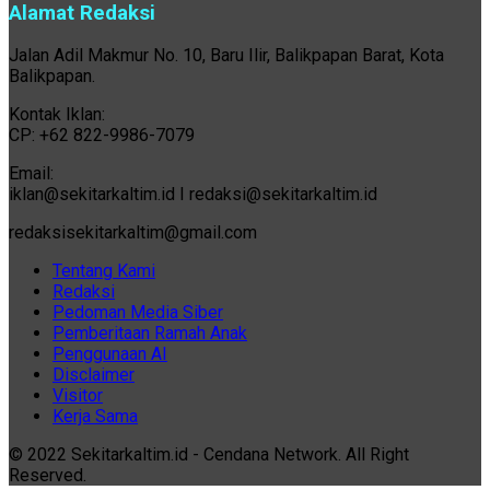
Alamat Redaksi
Jalan Adil Makmur No. 10, Baru Ilir, Balikpapan Barat, Kota
Balikpapan.
Kontak Iklan:
CP: +62 822-9986-7079
Email:
iklan@sekitarkaltim.id I redaksi@sekitarkaltim.id
redaksisekitarkaltim@gmail.com
Tentang Kami
Redaksi
Pedoman Media Siber
Pemberitaan Ramah Anak
Penggunaan AI
Disclaimer
Visitor
Kerja Sama
© 2022 Sekitarkaltim.id - Cendana Network. All Right
Reserved.