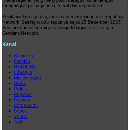
Media regional yang menyajikan beragam kanal dengan
mengangkat pelbagai isu general dan segmented.
Sejak awal mengudara, media siber ini jejaring dari Republika
Network. Seiring waktu, tepatnya sejak 25 Desember 2025,
Sekitarkaltim.id bermigrasi menjadi bagian dari jaringan
Cendana Network.
Kanal
Business
Fashion
HEADLINE
Lifestyle
Mancanegara
News
Politik
Regional
Science
Serba Serbi
Sosok
Sports
Tech