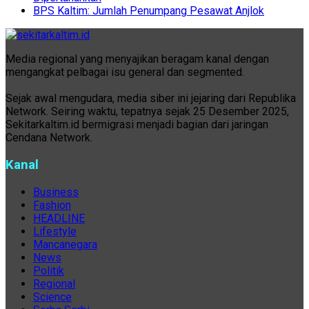
BPS Kaltim: Jumlah Penumpang Pesawat Anjlok
Media regional yang menyajikan beragam kanal dengan
mengangkat pelbagai isu general dan segmented.
Sejak awal mengudara, media siber ini jejaring dari Republika
Network. Seiring waktu, tepatnya sejak 25 Desember 2025,
Sekitarkaltim.id bermigrasi menjadi bagian dari jaringan
Cendana Network.
Kanal
Business
Fashion
HEADLINE
Lifestyle
Mancanegara
News
Politik
Regional
Science