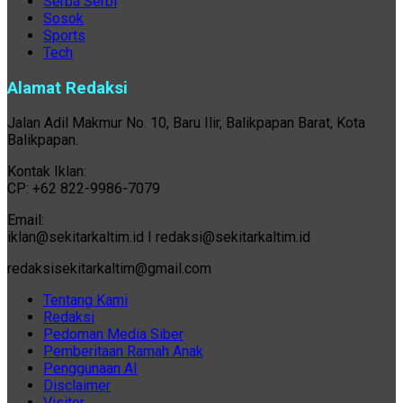
Serba Serbi
Sosok
Sports
Tech
Alamat Redaksi
Jalan Adil Makmur No. 10, Baru Ilir, Balikpapan Barat, Kota
Balikpapan.
Kontak Iklan:
CP: +62 822-9986-7079
Email:
iklan@sekitarkaltim.id I redaksi@sekitarkaltim.id
redaksisekitarkaltim@gmail.com
Tentang Kami
Redaksi
Pedoman Media Siber
Pemberitaan Ramah Anak
Penggunaan AI
Disclaimer
Visitor