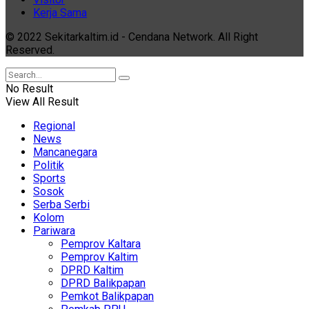
Kerja Sama
© 2022 Sekitarkaltim.id - Cendana Network. All Right
Reserved.
No Result
View All Result
Regional
News
Mancanegara
Politik
Sports
Sosok
Serba Serbi
Kolom
Pariwara
Pemprov Kaltara
Pemprov Kaltim
DPRD Kaltim
DPRD Balikpapan
Pemkot Balikpapan