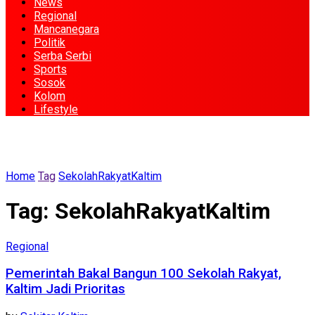
News
Regional
Mancanegara
Politik
Serba Serbi
Sports
Sosok
Kolom
Lifestyle
Home
Tag
SekolahRakyatKaltim
Tag:
SekolahRakyatKaltim
Regional
Pemerintah Bakal Bangun 100 Sekolah Rakyat,
Kaltim Jadi Prioritas