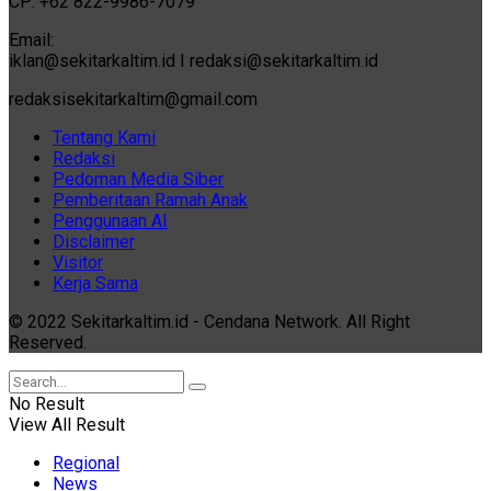
CP: +62 822-9986-7079
Email:
iklan@sekitarkaltim.id I redaksi@sekitarkaltim.id
redaksisekitarkaltim@gmail.com
Tentang Kami
Redaksi
Pedoman Media Siber
Pemberitaan Ramah Anak
Penggunaan AI
Disclaimer
Visitor
Kerja Sama
© 2022 Sekitarkaltim.id - Cendana Network. All Right
Reserved.
No Result
View All Result
Regional
News