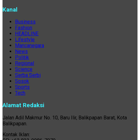
Kanal
Business
Fashion
HEADLINE
Lifestyle
Mancanegara
News
Politik
Regional
Science
Serba Serbi
Sosok
Sports
Tech
Alamat Redaksi
Jalan Adil Makmur No. 10, Baru Ilir, Balikpapan Barat, Kota
Balikpapan.
Kontak Iklan: