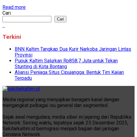
Read more
Cari
Cari
Terkini
BNN Kaltim Tangkap Dua Kurir Narkoba Jaringan Lintas
Provinsi
Pupuk Kaltim Salurkan Rp858,7 Juta untuk Tekan
Stunting di Kota Bontang
Aliansi Penjaga Situs Cipujangga: Bentuk Tim Kajian
Terpadu
Media regional yang menyajikan beragam kanal dengan
mengangkat pelbagai isu general dan segmented.
Sejak awal mengudara, media siber ini jejaring dari Republika
Network. Seiring waktu, tepatnya sejak 25 Desember 2025,
Sekitarkaltim.id bermigrasi menjadi bagian dari jaringan
Cendana Network.