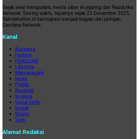
Sejak awal mengudara, media siber ini jejaring dari Republika
Network. Seiring waktu, tepatnya sejak 25 Desember 2025,
Sekitarkaltim.id bermigrasi menjadi bagian dari jaringan
Cendana Network.
Kanal
Business
Fashion
HEADLINE
Lifestyle
Mancanegara
News
Politik
Regional
Science
Serba Serbi
Sosok
Sports
Tech
Alamat Redaksi