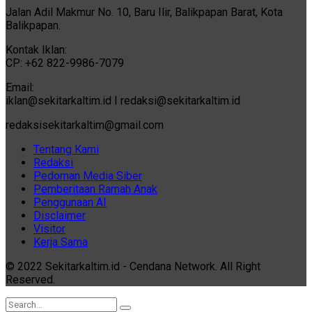
Jalan Adil Makmur No. 10, Baru Ilir, Balikpapan Barat, Kota
Balikpapan.
Kontak Iklan:
CP: +62 822-9986-7079
Email:
iklan@sekitarkaltim.id I redaksi@sekitarkaltim.id
redaksisekitarkaltim@gmail.com
Tentang Kami
Redaksi
Pedoman Media Siber
Pemberitaan Ramah Anak
Penggunaan AI
Disclaimer
Visitor
Kerja Sama
© 2022 Sekitarkaltim.id - Cendana Network. All Right
Reserved.