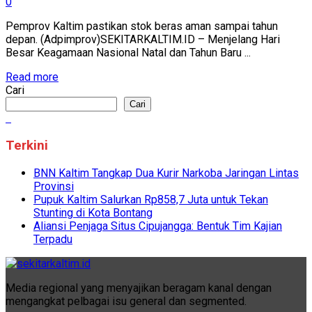
0
Pemprov Kaltim pastikan stok beras aman sampai tahun
depan. (Adpimprov)SEKITARKALTIM.ID – Menjelang Hari
Besar Keagamaan Nasional Natal dan Tahun Baru ...
Read more
Cari
Cari
Terkini
BNN Kaltim Tangkap Dua Kurir Narkoba Jaringan Lintas
Provinsi
Pupuk Kaltim Salurkan Rp858,7 Juta untuk Tekan
Stunting di Kota Bontang
Aliansi Penjaga Situs Cipujangga: Bentuk Tim Kajian
Terpadu
Media regional yang menyajikan beragam kanal dengan
mengangkat pelbagai isu general dan segmented.