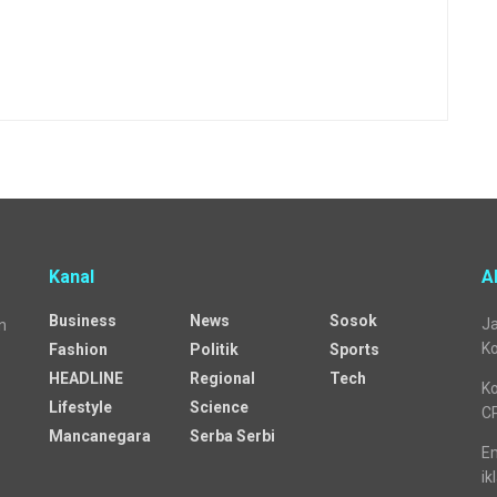
Kanal
A
Business
News
Sosok
Ja
n
Ko
Fashion
Politik
Sports
HEADLINE
Regional
Tech
Ko
Lifestyle
Science
C
Mancanegara
Serba Serbi
Em
ik