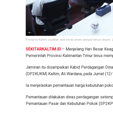
Pemprov Kaltim pastikan stok beras aman sampai tahun depan. 
SEKITARKALTIM.ID
– Menjelang Hari Besar Keag
Pemerintah Provinsi Kalimantan Timur terus memp
Jaminan itu disampaikan Kabid Perdagangan Dina
(DP2KUKM) Kaltim, Ali Wardana, pada Jumat (12/
Ia menjelaskan pemantauan harga kebutuhan pokok 
Pemantauan dilakukan dinas perdagangan setempat
Pemantauan Pasar dan Kebutuhan Pokok (SP2KP