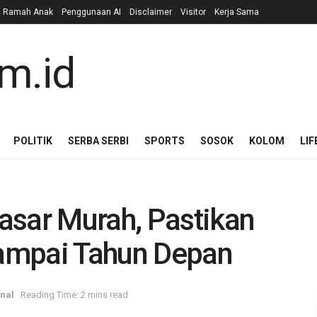
n Ramah Anak
Penggunaan AI
Disclaimer
Visitor
Kerja Sama
POLITIK
SERBA SERBI
SPORTS
SOSOK
KOLOM
LIF
asar Murah, Pastikan
ampai Tahun Depan
nal
Reading Time: 2 mins read