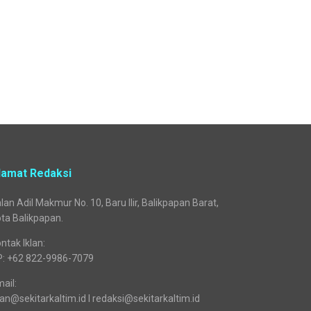
lamat Redaksi
lan Adil Makmur No. 10, Baru Ilir, Balikpapan Barat,
ta Balikpapan.
ntak Iklan:
P: +62 822-9986-7079
ail:
lan@sekitarkaltim.id I redaksi@sekitarkaltim.id