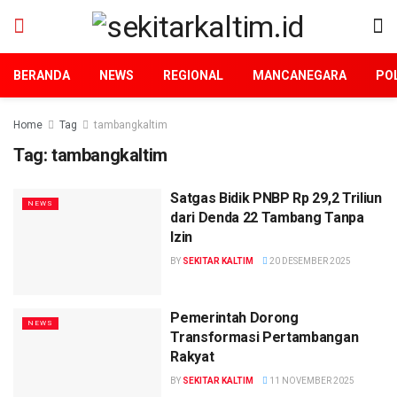
BERANDA
NEWS
REGIONAL
MANCANEGARA
POL
Home
Tag
tambangkaltim
Tag:
tambangkaltim
Satgas Bidik PNBP Rp 29,2 Triliun
NEWS
dari Denda 22 Tambang Tanpa
Izin
BY
SEKITAR KALTIM
20 DESEMBER 2025
Pemerintah Dorong
NEWS
Transformasi Pertambangan
Rakyat
BY
SEKITAR KALTIM
11 NOVEMBER 2025