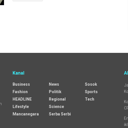
Kanal
A
Business
News
Sosok
Ja
Ko
Fashion
Politik
Sports
HEADLINE
Regional
Tech
Ko
n
Lifestyle
Science
C
Mancanegara
Serba Serbi
Em
ik