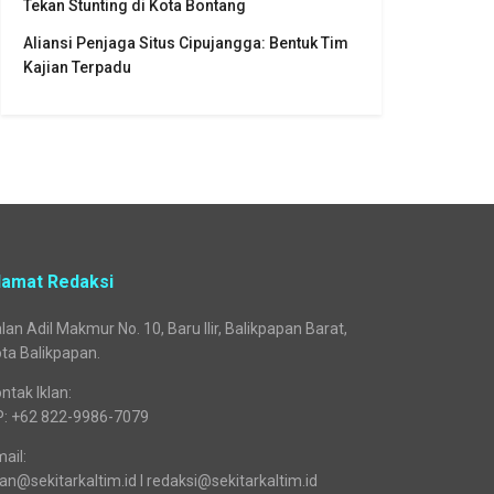
Tekan Stunting di Kota Bontang
Aliansi Penjaga Situs Cipujangga: Bentuk Tim
Kajian Terpadu
lamat Redaksi
lan Adil Makmur No. 10, Baru Ilir, Balikpapan Barat,
ta Balikpapan.
ntak Iklan:
P: +62 822-9986-7079
ail:
lan@sekitarkaltim.id I redaksi@sekitarkaltim.id