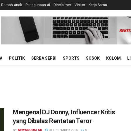
n Ramah Anak
Penggunaan AI
Disclaimer
Visitor
Kerja Sama
A
POLITIK
SERBA SERBI
SPORTS
SOSOK
KOLOM
L
Mengenal DJ Donny, Influencer Kritis
yang Dibalas Rentetan Teror
BY
NEWSROOM SK
31 DESEMBER 2025
0