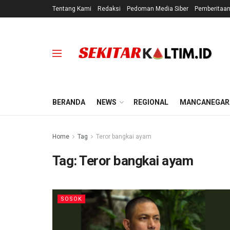
Tentang Kami
Redaksi
Pedoman Media Siber
Pemberitaa
BERANDA
NEWS
REGIONAL
MANCANEGAR
Home
Tag
Teror bangkai ayam
Tag:
Teror bangkai ayam
SOSOK