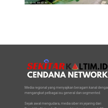
Media regional yang menyajikan beragam kanal denga
mengangkat pelbagai isu general dan segmented.
Sejak awal mengudara, media siber ini jejaring dari