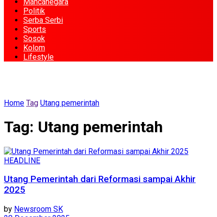
Mancanegara
Politik
Serba Serbi
Sports
Sosok
Kolom
Lifestyle
Home
Tag
Utang pemerintah
Tag:
Utang pemerintah
HEADLINE
Utang Pemerintah dari Reformasi sampai Akhir
2025
by
Newsroom SK