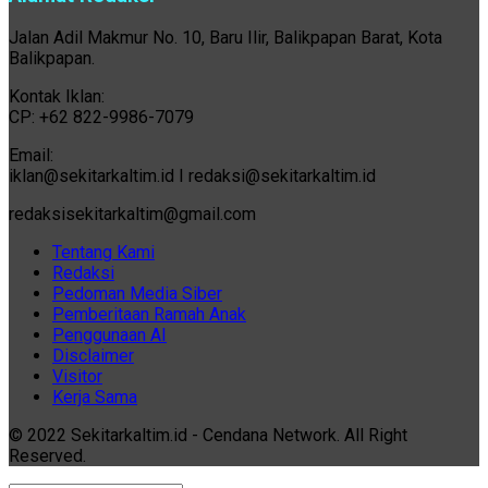
Jalan Adil Makmur No. 10, Baru Ilir, Balikpapan Barat, Kota
Balikpapan.
Kontak Iklan:
CP: +62 822-9986-7079
Email:
iklan@sekitarkaltim.id I redaksi@sekitarkaltim.id
redaksisekitarkaltim@gmail.com
Tentang Kami
Redaksi
Pedoman Media Siber
Pemberitaan Ramah Anak
Penggunaan AI
Disclaimer
Visitor
Kerja Sama
© 2022 Sekitarkaltim.id - Cendana Network. All Right
Reserved.