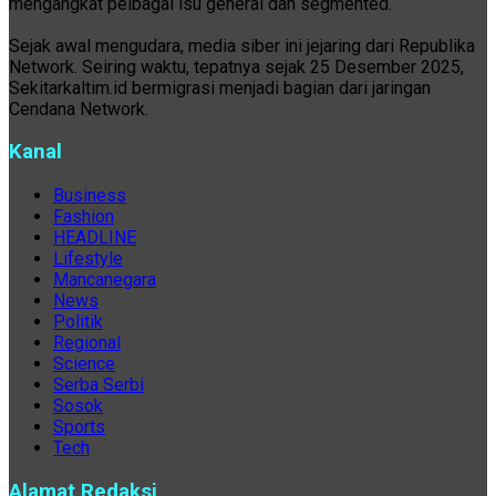
mengangkat pelbagai isu general dan segmented.
Sejak awal mengudara, media siber ini jejaring dari Republika
Network. Seiring waktu, tepatnya sejak 25 Desember 2025,
Sekitarkaltim.id bermigrasi menjadi bagian dari jaringan
Cendana Network.
Kanal
Business
Fashion
HEADLINE
Lifestyle
Mancanegara
News
Politik
Regional
Science
Serba Serbi
Sosok
Sports
Tech
Alamat Redaksi