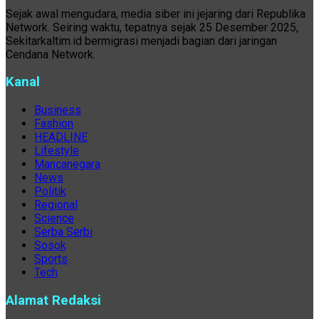
Sejak awal mengudara, media siber ini jejaring dari Republika
Network. Seiring waktu, tepatnya sejak 25 Desember 2025,
Sekitarkaltim.id bermigrasi menjadi bagian dari jaringan
Cendana Network.
Kanal
Business
Fashion
HEADLINE
Lifestyle
Mancanegara
News
Politik
Regional
Science
Serba Serbi
Sosok
Sports
Tech
Alamat Redaksi