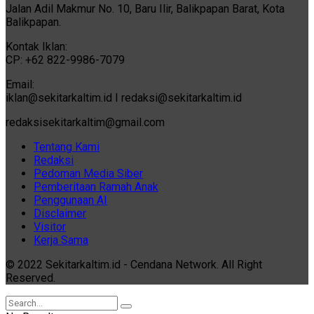
Jalan Adil Makmur No. 10, Baru Ilir, Balikpapan Barat, Kota
Balikpapan.
Kontak Iklan:
CP: +62 822-9986-7079
Email:
iklan@sekitarkaltim.id I redaksi@sekitarkaltim.id
redaksisekitarkaltim@gmail.com
Tentang Kami
Redaksi
Pedoman Media Siber
Pemberitaan Ramah Anak
Penggunaan AI
Disclaimer
Visitor
Kerja Sama
© 2022 Sekitarkaltim.id - Cendana Network. All Right
Reserved.