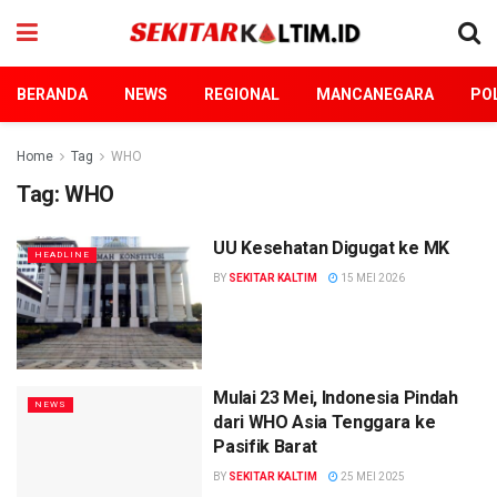
BERANDA
NEWS
REGIONAL
MANCANEGARA
POL
Home
Tag
WHO
Tag:
WHO
UU Kesehatan Digugat ke MK
HEADLINE
BY
SEKITAR KALTIM
15 MEI 2026
Mulai 23 Mei, Indonesia Pindah
NEWS
dari WHO Asia Tenggara ke
Pasifik Barat
BY
SEKITAR KALTIM
25 MEI 2025