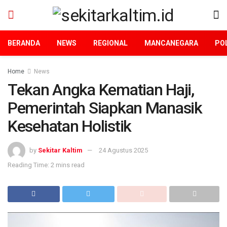
BERANDA
NEWS
REGIONAL
MANCANEGARA
POL
Home
News
Tekan Angka Kematian Haji,
Pemerintah Siapkan Manasik
Kesehatan Holistik
by
Sekitar Kaltim
24 Agustus 2025
Reading Time: 2 mins read