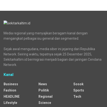
Media regional yang menyajikan beragam kanal dengan
mengangkat pelbagai isu general dan segmented.
Sejak awal mengudara, media siber ini jejaring dari Republika
Network. Seiring waktu, tepatnya sejak 25 Desember 2025,
Sekitarkaltim.id bermigrasi menjadi bagian dari jaringan Cendana
Network.
Kanal
Business
News
Sosok
Fashion
Politik
Sports
HEADLINE
Regional
Tech
Lifestyle
Science